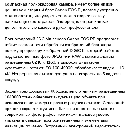
Компактная полнокадровая камера, имеет более низкий
ценник чем старший брат
Canon EOS R
, поэтому уверенно
можна сказать, что увидеть ее можно скорее всего у
начинающих фотографов, блогеров, влогеров или как
дополнительную камеру в руках профессионала.
Полнокадровый 26.2 Мп сенсор Canon EOS RP предлагает
гибкие возможности обработки изображений благодаря
новому процессору изображений DIGIC 8, который работает
над качественным фото JPEG или RAW с максимальным
разрешением 6240 x 4160, в широком диапазоне
чувствительности от ISO 100-40000, обрабатывает видео UHD
4K. Непрерывная съемка доступна на скорости до 5 кадров в
секунду.
Задний трех дюймовый ЖК-дисплей с отличным разрешением
1040000 точек облегчает визуализацию объекта при
использование камеры в разных ракурсах съемки. Сенсорный
принцип экрана интуитивно близок и понятен для многих
современных фотографов, кончиками пальцев удобно
управлять съемкой, воспроизведением и элементами
навигации по меню. Встроенный электронный видоискатель