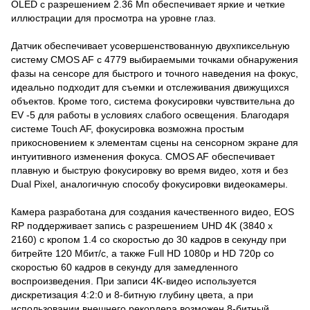
OLED с разрешением 2.36 Мп обеспечивает яркие и четкие
иллюстрации для просмотра на уровне глаз.
Датчик обеспечивает усовершенствованную двухпиксельную
систему CMOS AF с 4779 выбираемыми точками обнаружения
фазы на сенсоре для быстрого и точного наведения на фокус,
идеально подходит для съемки и отслеживания движущихся
объектов. Кроме того, система фокусировки чувствительна до
EV -5 для работы в условиях слабого освещения. Благодаря
системе Touch AF, фокусировка возможна простым
прикосновением к элементам сцены на сенсорном экране для
интуитивного изменения фокуса. CMOS AF обеспечивает
плавную и быструю фокусировку во время видео, хотя и без
Dual Pixel, аналогичную способу фокусировки видеокамеры.
Камера разработана для создания качественного видео, EOS
RP поддерживает запись с разрешением UHD 4K (3840 x
2160) с кропом 1.4 со скоростью до 30 кадров в секунду при
битрейте 120 Мбит/с, а также Full HD 1080p и HD 720p со
скоростью 60 кадров в секунду для замедленного
воспроизведения. При записи 4K-видео используется
дискретизация 4:2:0 и 8-битную глубину цвета, а при
использовании внешнего рекордера возможен 8-битный