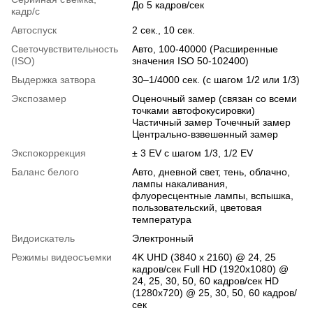
До 5 кадров/сек
кадр/с
Автоспуск
2 сек., 10 сек.
Светочувствительность
Авто, 100-40000 (Расширенные
(ISO)
значения ISO 50-102400)
Выдержка затвора
30–1/4000 сек. (с шагом 1/2 или 1/3)
Экспозамер
Оценочный замер (связан со всеми
точками автофокусировки)
Частичный замер Точечный замер
Центрально-взвешенный замер
Экспокоррекция
± 3 EV с шагом 1/3, 1/2 EV
Баланс белого
Авто, дневной свет, тень, облачно,
лампы накаливания,
флуоресцентные лампы, вспышка,
пользовательский, цветовая
температура
Видоискатель
Электронный
Режимы видеосъемки
4K UHD (3840 x 2160) @ 24, 25
кадров/сек Full HD (1920x1080) @
24, 25, 30, 50, 60 кадров/сек HD
(1280x720) @ 25, 30, 50, 60 кадров/
сек