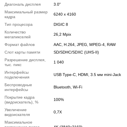
Диагональ дисплея
3.0"
Максимальный размер
6240 x 4160
кадра
Тип процесора
DIGIC 8
Количество
26,2 Mpix
мегапикселей
Формат файлов
AAC, H.264, JPEG, MPEG-4, RAW
Слот карты памяти
SD/SDHC/SDXC (UHS-II)
Разрешение дисплея,
1 040
тыс. пикс
Интерфейсы
USB Type-C, HDMI, 3.5 мм mini-Jack
подключения
Беспроводные
Bluetooth, Wi-Fi
интерфейсы
Покрытие кадра
100%
(видоискатель), %
Увеличение
0,7X
видоискателя
Максимальное
разрешение видео,
4K (3840x2160)