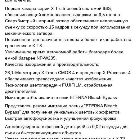
Первая камера серии X-T с 5-осевой системой IBIS,
обеспечивающей компенсацию выдержки на 6,5 стопов.
Сверхбыстрый шторный затвор обеспечивает непрерывную
съемку со скоростью 15 кадров в секунду при использовании
механического затвора.
Повышенная долговечность затвора и более тихая работа по
сравнению с X-T3.
Увеличенное время автономной работы благодаря более
емкой батарее NP-W235.
Качество изображения и производительность:
26,1-Мп матрица X-Trans CMOS 4 и процессор X-Processor 4
обеспечивают превосходное качество изображения.
Технология цветопередачи FUJIFILM, отработанная
десятилетиями.
Имитация отбеливания пленки ETERNA Bleach Bypass:
Представлен режим имитации пленки "ETERNA Bleach
Bypass" для получения уникальных цветовых эффектов.
Быстрая автофокусировка и улучшенная фокусировка:
Автофокусировка с фазовой детекцией за 0,02 секунды для
съемки быстродвижущихся объектов.
Удвоенная эффективность слежения по сравнению с X-T3.