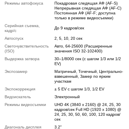
Режимы автофокуса
Покадровая следящая АФ (AF-S)
Непрерывная следящая АФ (AF-C)
Постоянная АФ (AF-F; доступна
только в режиме видеосъемки)
Серийная съемка,
До 9 кадров/сек
кадр/с
Автоспуск
2, 5, 10, 20 сек
Светочувствительность
Авто, 64-25600 (Расширенные
(ISO)
значения ISO 32-102400)
Выдержка затвора
30–1/8000 сек (с шагом 1/3 или 1/2
EV)
Экспозамер
Матричный, Точечный, Центрально-
взвешенный, Замер по ярким
участкам
Экспокоррекция
± 5 EV с шагом 1/3, 1/2 EV
Видоискатель
Электронный
Режимы видеосъемки
UHD 4K (3840 x 2160) @ 24, 25, 30
кадров/сек Full HD (1920 x 1080) @
24, 25, 30, 50, 60, 100, 120 кадров/
сек
Диагональ дисплея
3.2"