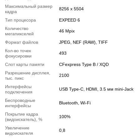
Максимальный размер
8256 x 5504
кадра
Тип процесора
EXPEED 6
Количество
46 Mpix
мегапикселей
Формат файлов
JPEG, NEF (RAW), TIFF
Кол-во точек
493
фокусировки
Слот карты памяти
CFexpress Type B / XQD
Разрешение дисплея,
2100
тыс. пикс
Интерфейсы
USB Type-C, HDMI, 3.5 мм mini-Jack
подключения
Беспроводные
Bluetooth, Wi-Fi
интерфейсы
Покрытие кадра
100%
(видоискатель), %
Увеличение
0,8
видоискателя