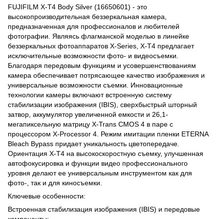
FUJIFILM X-T4 Body Silver (16650601) - это
высокопроизводительная беззеркальная камера,
предназначенная для профессионалов и любителей
фотографии. Являясь флагманской моделью в линейке
беззеркальных фотоаппаратов X-Series, X-T4 предлагает
исключительные возможности фото- и видеосъемки.
Благодаря передовым функциям и усовершенствованиям
камера обеспечивает потрясающее качество изображения и
универсальные возможности съемки. Инновационные
технологии камеры включают встроенную систему
стабилизации изображения (IBIS), сверхбыстрый шторный
затвор, аккумулятор увеличенной емкости и 26,1-
мегапиксельную матрицу X-Trans CMOS 4 в паре с
процессором X-Processor 4. Режим имитации пленки ETERNA
Bleach Bypass придает уникальность цветопередаче.
Ориентация X-T4 на высокоскоростную съемку, улучшенная
автофокусировка и функции видео профессионального
уровня делают ее универсальным инструментом как для
фото-, так и для киносъемки.
Ключевые особенности:
Встроенная стабилизация изображения (IBIS) и передовые
компоненты: