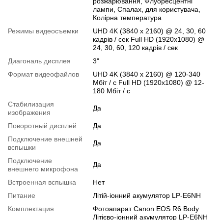
розжарювання, Флуоресцентні
лампи, Спалах, для користувача,
Колірна температура
Режимы видеосъемки
UHD 4K (3840 x 2160) @ 24, 30, 60
кадрів / сек Full HD (1920x1080) @
24, 30, 60, 120 кадрів / сек
Диагональ дисплея
3"
Формат видеофайлов
UHD 4K (3840 x 2160) @ 120-340
Мбіт / с Full HD (1920x1080) @ 12-
180 Мбіт / с
Стабилизация
Да
изображения
Поворотный дисплей
Да
Подключение внешней
Да
вспышки
Подключение
Да
внешнего микрофона
Встроенная вспышка
Нет
Питание
Літій-іонний акумулятор LP-E6NH
Комплектация
Фотоапарат Canon EOS R6 Body
Літієво-іонний акумулятор LP-E6NH