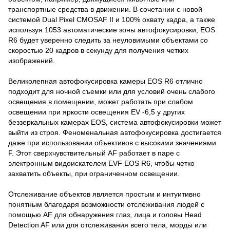
транспортные средства в движении. В сочетании с новой
системой Dual Pixel CMOSAF II и 100% охвату кадра, а также
используя 1053 автоматические зоны автофокусировки, EOS
R6 будет уверенно следить за неуловимыми объектами со
скоростью 20 кадров в секунду для получения четких
изображений.
Великолепная автофокусировка камеры EOS R6 отлично
подходит для ночной съемки или для условий очень слабого
освещения в помещении, может работать при слабом
освещении при яркости освещения EV -6,5 у других
беззеркальных камерах EOS, система автофокусировки может
выйти из строя. Феноменальная автофокусировка достигается
даже при использовании объективов с высокими значениями
F. Этот сверхчувствительный AF работает в паре с
электронным видоискателем EVF EOS R6, чтобы четко
захватить объекты, при ограниченном освещении.
Отслеживание объектов является простым и интуитивно
понятным благодаря возможности отслеживания людей с
помощью AF для обнаружения глаз, лица и головы Head
Detection AF или для отслеживания всего тела, морды или