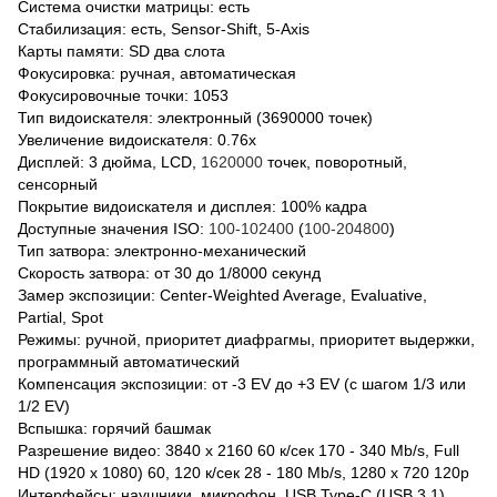
Система очистки матрицы: есть
Стабилизация: есть, Sensor-Shift, 5-Axis
Карты памяти: SD два слота
Фокусировка: ручная, автоматическая
Фокусировочные точки: 1053
Тип видоискателя: электронный (3690000 точек)
Увеличение видоискателя: 0.76x
Дисплей: 3 дюйма, LCD,
1620000
точек, поворотный,
сенсорный
Покрытие видоискателя и дисплея: 100% кадра
Доступные значения ISO:
100-102400
(
100-204800
)
Тип затвора: электронно-механический
Скорость затвора: от 30 до 1/8000 секунд
Замер экспозиции: Center-Weighted Average, Evaluative,
Partial, Spot
Режимы: ручной, приоритет диафрагмы, приоритет выдержки,
программный автоматический
Компенсация экспозиции: от -3 EV до +3 EV (с шагом 1/3 или
1/2 EV)
Вспышка: горячий башмак
Разрешение видео: 3840 x 2160 60 к/сек 170 - 340 Mb/s, Full
HD (1920 x 1080) 60, 120 к/сек 28 - 180 Mb/s, 1280 x 720 120p
Интерфейсы: наушники, микрофон, USB Type-C (USB 3.1),