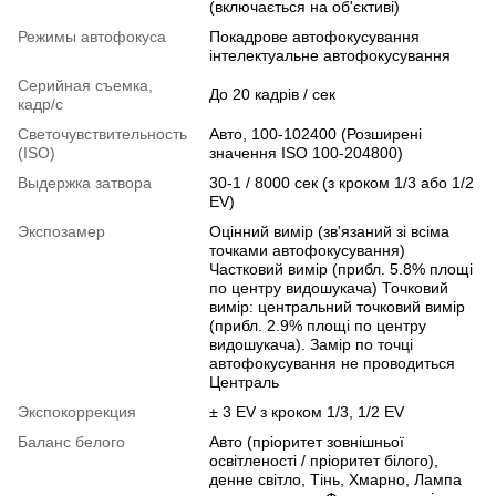
(включається на об'єктиві)
Режимы автофокуса
Покадрове автофокусування
інтелектуальне автофокусування
Серийная съемка,
До 20 кадрів / сек
кадр/с
Светочувствительность
Авто, 100-102400 (Розширені
(ISO)
значення ISO 100-204800)
Выдержка затвора
30-1 / 8000 сек (з кроком 1/3 або 1/2
EV)
Экспозамер
Оцінний вимір (зв'язаний зі всіма
точками автофокусування)
Частковий вимір (прибл. 5.8% площі
по центру видошукача) Точковий
вимір: центральний точковий вимір
(прибл. 2.9% площі по центру
видошукача). Замір по точці
автофокусування не проводиться
Централь
Экспокоррекция
± 3 EV з кроком 1/3, 1/2 EV
Баланс белого
Авто (пріоритет зовнішньої
освітленості / пріоритет білого),
денне світло, Тінь, Хмарно, Лампа