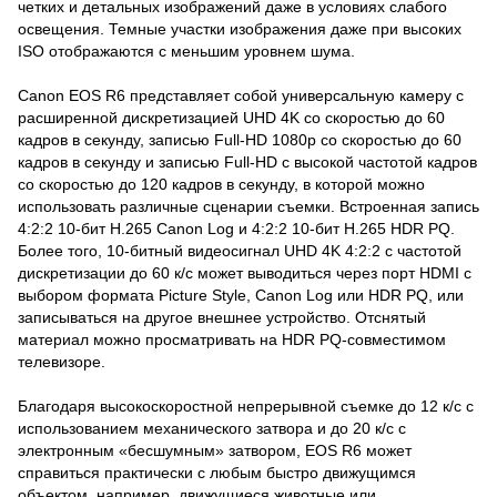
четких и детальных изображений даже в условиях слабого
освещения. Темные участки изображения даже при высоких
ISO отображаются с меньшим уровнем шума.
Canon EOS R6 представляет собой универсальную камеру с
расширенной дискретизацией UHD 4K со скоростью до 60
кадров в секунду, записью Full-HD 1080p со скоростью до 60
кадров в секунду и записью Full-HD с высокой частотой кадров
со скоростью до 120 кадров в секунду, в которой можно
использовать различные сценарии съемки. Встроенная запись
4:2:2 10-бит H.265 Canon Log и 4:2:2 10-бит H.265 HDR PQ.
Более того, 10-битный видеосигнал UHD 4K 4:2:2 с частотой
дискретизации до 60 к/с может выводиться через порт HDMI с
выбором формата Picture Style, Canon Log или HDR PQ, или
записываться на другое внешнее устройство. Отснятый
материал можно просматривать на HDR PQ-совместимом
телевизоре.
Благодаря высокоскоростной непрерывной съемке до 12 к/с с
использованием механического затвора и до 20 к/с с
электронным «бесшумным» затвором, EOS R6 может
справиться практически с любым быстро движущимся
объектом, например, движущиеся животные или