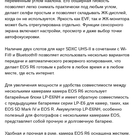
переменным углом наклона. Его обширная гибкость
позволяет легко снимать практически под любым углом,
делает селфи простым и позволяет складывать ЖК-дисплей,
когда он не используется. Яркость как EVF, так и ЖК-монитора
может быть отрегулирована отдельно. Функции сенсорного
экрана включают настройки, просмотр и даже выбор точки
автофокусировки.
Наличие двух слотов для карт SDXC UHS-II в сочетании с Wi-
Fi® и Bluetooth® позволяет использовать несколько вариантов
передачи и автоматического резервного копирования, что
делает EOS R6 готовым к работе в любое время и в любом
месте, где есть интернет.
Для увеличения мощности и удобства совместимости между
несколькими камерами камера EOS R6 использует
батарейные блоки LP-E6NH и имеет обратную совместимость
с предыдущими батареями серии LP-E6 для камер, таких, как
EOS 5D Mark IV и EOS R. Аккумулятор LP-E6NH, особенно
полезный для фотографов с несколькими камерами EOS,
представляет собой прочную и долговечную батарею.
Удобная и прочная в руке, камера EOS R6 оснащена жестким,