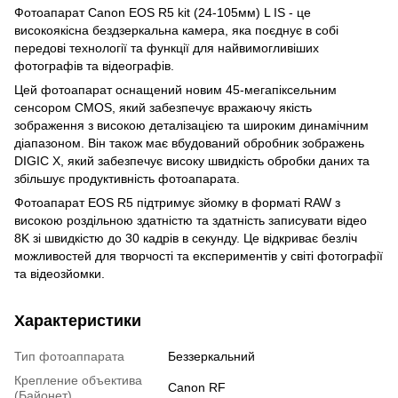
Фотоапарат Canon EOS R5 kit (24-105мм) L IS - це
високоякісна бездзеркальна камера, яка поєднує в собі
передові технології та функції для найвимогливіших
фотографів та відеографів.
Цей фотоапарат оснащений новим 45-мегапіксельним
сенсором CMOS, який забезпечує вражаючу якість
зображення з високою деталізацією та широким динамічним
діапазоном. Він також має вбудований обробник зображень
DIGIC X, який забезпечує високу швидкість обробки даних та
збільшує продуктивність фотоапарата.
Фотоапарат EOS R5 підтримує зйомку в форматі RAW з
високою роздільною здатністю та здатність записувати відео
8K зі швидкістю до 30 кадрів в секунду. Це відкриває безліч
можливостей для творчості та експериментів у світі фотографії
та відеозйомки.
Характеристики
Тип фотоаппарата
Беззеркальний
Крепление объектива
Canon RF
(Байонет)