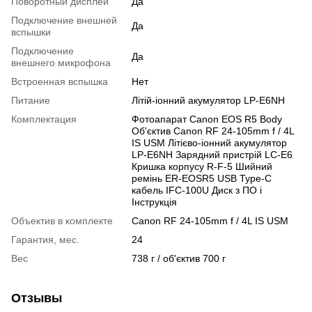
Поворотный дисплей
Да
Подключение внешней
Да
вспышки
Подключение
Да
внешнего микрофона
Встроенная вспышка
Нет
Питание
Літій-іонний акумулятор LP-E6NH
Комплектация
Фотоапарат Canon EOS R5 Body
Об'єктив Canon RF 24-105mm f / 4L
IS USM Літієво-іонний акумулятор
LP-E6NH Зарядний пристрій LC-E6
Кришка корпусу R-F-5 Шийний
ремінь ER-EOSR5 USB Type-C
кабель IFC-100U Диск з ПО і
Інструкція
Объектив в комплекте
Canon RF 24-105mm f / 4L IS USM
Гарантия, мес.
24
Вес
738 г / об'єктив 700 г
Отзывы