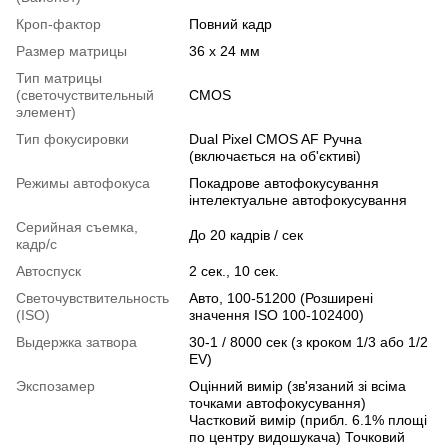
Кроп-фактор
Повний кадр
Размер матрицы
36 х 24 мм
Тип матрицы
(светочуствительный
CMOS
элемент)
Тип фокусировки
Dual Pixel CMOS AF Ручна
(включається на об'єктиві)
Режимы автофокуса
Покадрове автофокусування
інтелектуальне автофокусування
Серийная съемка,
До 20 кадрів / сек
кадр/с
Автоспуск
2 сек., 10 сек.
Светочувствительность
Авто, 100-51200 (Розширені
(ISO)
значення ISO 100-102400)
Выдержка затвора
30-1 / 8000 сек (з кроком 1/3 або 1/2
EV)
Экспозамер
Оцінний вимір (зв'язаний зі всіма
точками автофокусування)
Частковий вимір (прибл. 6.1% площі
по центру видошукача) Точковий