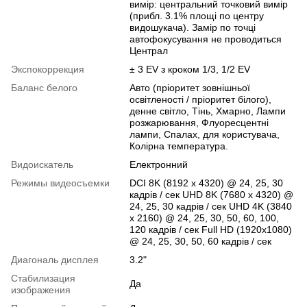
вимір: центральний точковий вимір
(прибл. 3.1% площі по центру
видошукача). Замір по точці
автофокусування не проводиться
Централ
Экспокоррекция
± 3 EV з кроком 1/3, 1/2 EV
Баланс белого
Авто (пріоритет зовнішньої
освітленості / пріоритет білого),
денне світло, Тінь, Хмарно, Лампи
розжарювання, Флуоресцентні
лампи, Спалах, для користувача,
Колірна температура.
Видоискатель
Електронний
Режимы видеосъемки
DCI 8K (8192 x 4320) @ 24, 25, 30
кадрів / сек UHD 8K (7680 x 4320) @
24, 25, 30 кадрів / сек UHD 4K (3840
x 2160) @ 24, 25, 30, 50, 60, 100,
120 кадрів / сек Full HD (1920x1080)
@ 24, 25, 30, 50, 60 кадрів / сек
Диагональ дисплея
3.2"
Стабилизация
Да
изображения