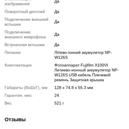
Да
изображения
Поворотный дисплей
Да
Подключение внешней
Да
вспышки
Подключение
Да
внешнего микрофона
Встроенная вспышка
Да
Питание
Літієво-іонний акумулятор NP-
W126S
Комплектация
Фотоаппарат Fujifilm X100VI
Литиево-ионный аккумулятор NP-
W126S USB кабель Плечевой
ремень Защитная крышка
Габариты (ВхШхГ), мм
128 x 74.8 x 55.3 мм
Гарантия, мес.
24
Вес
521 г
Отзывы