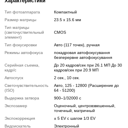
Характеристики
Тип фотоаппарата
Компактный
Размер матрицы
23.5 х 15.6 мм
Тип матрицы
(светочуствительный
CMOS
элемент)
Тип фокусировки
Авто (117 точек), ручная
Режимы автофокуса
покадровая автофокусування
безперервне автофокусування
Серийная съемка,
До 20 кадров/сек при 26.1 МП До 30
кадр/с
кадров/сек при 20.9 МП
Автоспуск
2 сек., 10 сек.
Светочувствительность
Авто, 125 - 12800 (Расширение до
(ISO)
64 - 51200)
Выдержка затвора
900–1/32000 с
Экспозамер
Оценочный, центровзвешенный,
точечный, матричный
Экспокоррекция
± 5 EV с шагом 1/3 EV
Видоискатель
Электронный