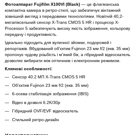
Фотоаппарат Fujifilm X100VI (Black)
— це флагманська
компактна камера в ретро-стилі, що забезпечує вінтажний
зовнішній вигляд з передовими технологіями. Новітній 40,2-
мегапіксельний сенсор X-Trans CMOS 5 HR і процесор X-
Processor 5 забезпечують високу якість зображення, кольорову
передачу і продуктивність.
Ідеально підходить для вуличної зйомки, подорожей і
репортажів. Вбудований об'єктив Fujinon 23 мм f/2 (екв. 35 мм)
пропонує чудову різьбість і м'який бік, а гібридний відеоскатель
дозволяє вибирати між оптичним і електронним режимом.
Ключові особливості:
Сенсор 40.2 МП X-Trans CMOS 5 HR
Об'єктив Fujinon 23 мм f/2 (екв. 35 мм)
6-осева стабілізація зображення (IBIS)
Відео в дозволі 6.2K/30p
Гібридний OVF/EVF відеоскатель
Стильний ретро-дизайн