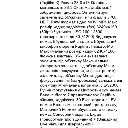
(Fujifilm X) Розмір 23,6 x15 Кількість
мегапікселів 26,1 Система стабілізації
зображення цифрова Оптичний зум
залежить від об'єктиву Типи файлів JPG,
HEIF, RAW Формат відео MOV, MP4 Макс.
розмір кадру; кадрів/сек. (fps) 6240x4160
(30fps) Чутливість ISO 160-12800
(розширюється до 80-51200) Видошукач
немає Вбудований спалах є Вбудований
мікрофон є Бренд Fujifilm Лінійка X-M5
Максимальний розмір кадру 6240x4160
Фокусна відстань, 35-мм еквівалент
залежить від об'єктиву Максимальна
діафрагма залежить від об'єктиву Мінім.
дистанція фокусування, м (звич. режим)
залежить від об'єктиву Мінім. дистанція
фокусування, м (макрорежим) залежить від
об'єктиву Мінімальна витримка, с 1/32000
Ручне фокусування є Цифровий зум немає
Баланс білого 7 предустановок Серійна
зйомка, кадрів/сек. 30 Експокорекція, EV
немає Експозамір точковий, центрозвагу,
Матричний Режими вбудованого спалаху
немає Сенсорний екран є Екран
(поворотний або відкидний) + (Відкидний)
Live View (для дзеркальних і