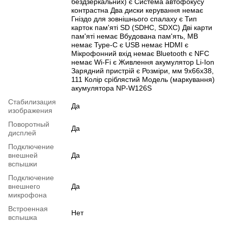
бездзеркальних) є Система автофокусу
контрастна Два диски керування немає
Гніздо для зовнішнього спалаху є Тип
карток пам'яті SD (SDHC, SDXC) Дві карти
пам'яті немає Вбудована пам'ять, MB
немає Type-C є USB немає HDMI є
Мікрофонний вхід немає Bluetooth є NFC
немає Wi-Fi є Живлення акумулятор Li-Ion
Зарядний пристрій є Розміри, мм 9x66x38,
111 Колір сріблястий Модель (маркування)
акумулятора NP-W126S
Стабилизация
Да
изображения
Поворотный
Да
дисплей
Подключение
внешней
Да
вспышки
Подключение
внешнего
Да
микрофона
Встроенная
Нет
вспышка