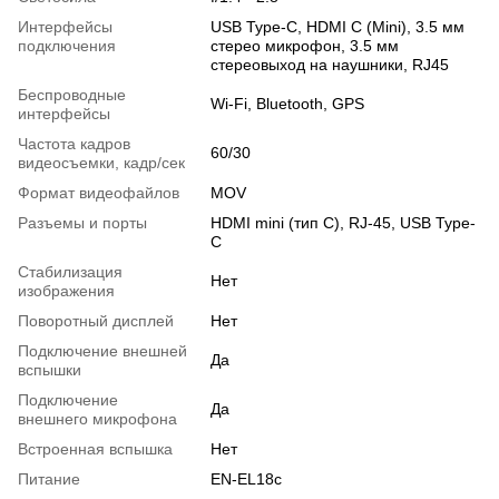
Интерфейсы
USB Type-C, HDMI C (Mini), 3.5 мм
подключения
стерео микрофон, 3.5 мм
стереовыход на наушники, RJ45
Беспроводные
Wi-Fi, Bluetooth, GPS
интерфейсы
Частота кадров
60/30
видеосъемки, кадр/сек
Формат видеофайлов
MOV
Разъемы и порты
HDMI mini (тип С), RJ-45, USB Type-
C
Стабилизация
Нет
изображения
Поворотный дисплей
Нет
Подключение внешней
Да
вспышки
Подключение
Да
внешнего микрофона
Встроенная вспышка
Нет
Питание
EN-EL18c