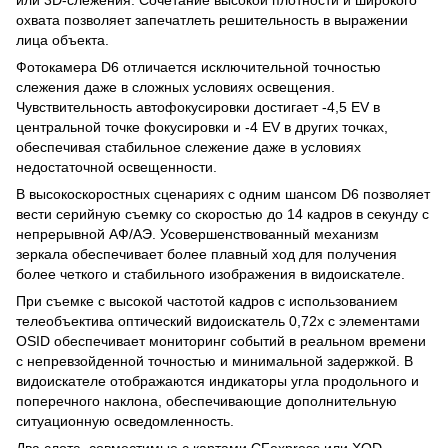
охвата позволяет запечатлеть решительность в выражении
лица объекта.
Фотокамера D6 отличается исключительной точностью
слежения даже в сложных условиях освещения.
Чувствительность автофокусировки достигает -4,5 EV в
центральной точке фокусировки и -4 EV в других точках,
обеспечивая стабильное слежение даже в условиях
недостаточной освещенности.
В высокоскоростных сценариях с одним шансом D6 позволяет
вести серийную съемку со скоростью до 14 кадров в секунду с
непрерывной АФ/АЭ. Усовершенствованный механизм
зеркала обеспечивает более плавный ход для получения
более четкого и стабильного изображения в видоискателе.
При съемке с высокой частотой кадров с использованием
телеобъектива оптический видоискатель 0,72x с элементами
OSID обеспечивает мониторинг событий в реальном времени
с непревзойденной точностью и минимальной задержкой. В
видоискателе отображаются индикаторы угла продольного и
поперечного наклона, обеспечивающие дополнительную
ситуационную осведомленность.
Два слота, совместимые с картами CFexpress или XQD,