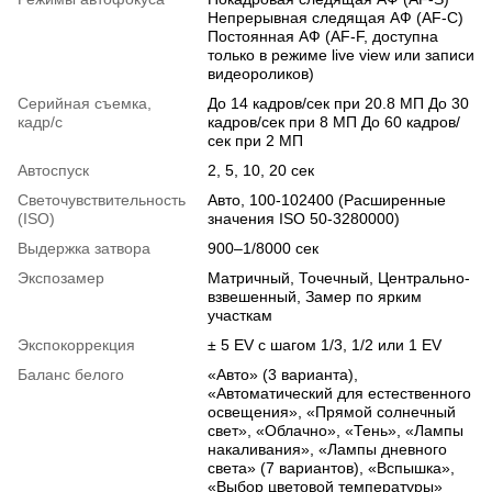
Непрерывная следящая АФ (AF-C)
Постоянная АФ (AF-F, доступна
только в режиме live view или записи
видеороликов)
Серийная съемка,
До 14 кадров/сек при 20.8 МП До 30
кадр/с
кадров/сек при 8 МП До 60 кадров/
сек при 2 МП
Автоспуск
2, 5, 10, 20 сек
Светочувствительность
Авто, 100-102400 (Расширенные
(ISO)
значения ISO 50-3280000)
Выдержка затвора
900–1/8000 сек
Экспозамер
Матричный, Точечный, Центрально-
взвешенный, Замер по ярким
участкам
Экспокоррекция
± 5 EV с шагом 1/3, 1/2 или 1 EV
Баланс белого
«Авто» (3 варианта),
«Автоматический для естественного
освещения», «Прямой солнечный
свет», «Облачно», «Тень», «Лампы
накаливания», «Лампы дневного
света» (7 вариантов), «Вспышка»,
«Выбор цветовой температуры»