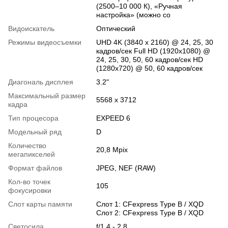
(2500–10 000 К), «Ручная
настройка» (можно со
Видоискатель
Оптический
Режимы видеосъемки
UHD 4K (3840 x 2160) @ 24, 25, 30
кадров/сек Full HD (1920x1080) @
24, 25, 30, 50, 60 кадров/сек HD
(1280x720) @ 50, 60 кадров/сек
Диагональ дисплея
3.2"
Максимальный размер
5568 x 3712
кадра
Тип процесора
EXPEED 6
Модельный ряд
D
Количество
20,8 Mpix
мегапикселей
Формат файлов
JPEG, NEF (RAW)
Кол-во точек
105
фокусировки
Слот карты памяти
Слот 1: CFexpress Type B / XQD
Слот 2: CFexpress Type B / XQD
Светосила
f/1.4 - 2.8