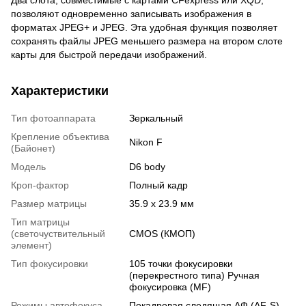
позволяют одновременно записывать изображения в
форматах JPEG+ и JPEG. Эта удобная функция позволяет
сохранять файлы JPEG меньшего размера на втором слоте
карты для быстрой передачи изображений.
Характеристики
Тип фотоаппарата
Зеркальный
Крепление объектива
Nikon F
(Байонет)
Модель
D6 body
Кроп-фактор
Полный кадр
Размер матрицы
35.9 x 23.9 мм
Тип матрицы
(светочуствительный
CMOS (КМОП)
элемент)
Тип фокусировки
105 точки фокусировки
(перекрестного типа) Ручная
фокусировка (MF)
Режимы автофокуса
Покадровая следящая АФ (AF-S)