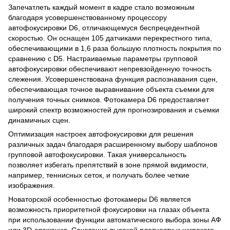
Запечатлеть каждый момент в кадре стало возможным
благодаря усовершенствованному процессору
автофокусировки D6, отличающемуся беспрецедентной
скоростью. Он оснащен 105 датчиками перекрестного типа,
обеспечивающими в 1,6 раза большую плотность покрытия по
сравнению с D5. Настраиваемые параметры групповой
автофокусировки обеспечивают непревзойденную точность
слежения. Усовершенствована функция распознавания сцен,
обеспечивающая точное выравнивание объекта съемки для
получения точных снимков. Фотокамера D6 предоставляет
широкий спектр возможностей для прогнозирования и съемки
динамичных сцен.
Оптимизация настроек автофокусировки для решения
различных задач благодаря расширенному выбору шаблонов
групповой автофокусировки. Такая универсальность
позволяет избегать препятствий в зоне прямой видимости,
например, теннисных сеток, и получать более четкие
изображения.
Новаторской особенностью фотокамеры D6 является
возможность приоритетной фокусировки на глазах объекта
при использовании функции автоматического выбора зоны АФ
или 3D-слежения. Сочетание высокой плотности и широкого