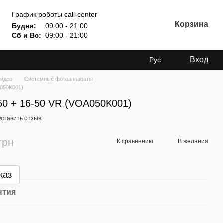
График роботы call-center
Корзина
Будни:
09:00 - 21:00
Сб и Вс:
09:00 - 21:00
Вход
Рус
видео
Системные фотоаппараты
A050K001)
0 + 16-50 VR (VOA050K001)
ставить отзыв
грн
К сравнению
В желания
каз
нтия