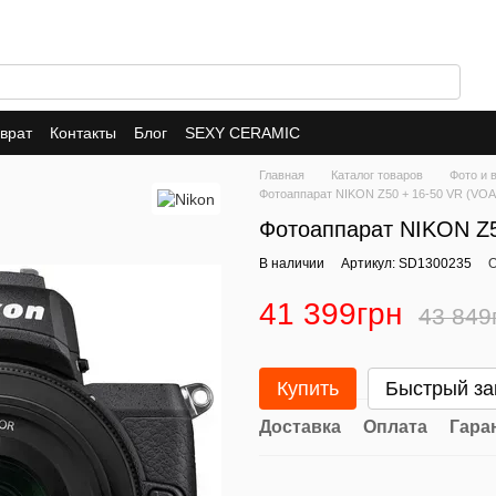
врат
Контакты
Блог
SEXY CERAMIC
Главная
Каталог товаров
Фото и 
Фотоаппарат NIKON Z50 + 16-50 VR (VO
Фотоаппарат NIKON Z5
В наличии
Артикул: SD1300235
О
41 399грн
43 849
Купить
Быстрый за
Доставка
Оплата
Гара